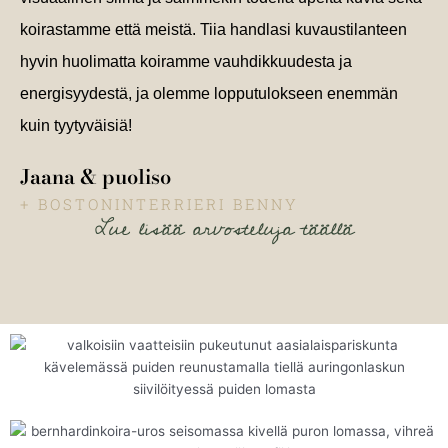
koirastamme että meistä. Tiia handlasi kuvaustilanteen
hyvin huolimatta koiramme vauhdikkuudesta ja
energisyydestä, ja olemme lopputulokseen enemmän
kuin tyytyväisiä!
Jaana & puoliso
+ BOSTONINTERRIERI BENNY
Lue lisää arvosteluja täällä