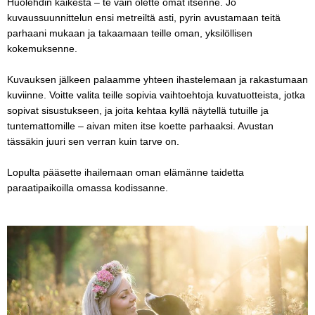
Huolehdin kaikesta – te vain olette omat itsenne. Jo
kuvaussuunnittelun ensi metreiltä asti, pyrin avustamaan teitä
parhaani mukaan ja takaamaan teille oman, yksilöllisen
kokemuksenne.
Kuvauksen jälkeen palaamme yhteen ihastelemaan ja rakastumaan
kuviinne. Voitte valita teille sopivia vaihtoehtoja kuvatuotteista, jotka
sopivat sisustukseen, ja joita kehtaa kyllä näytellä tutuille ja
tuntemattomille – aivan miten itse koette parhaaksi. Avustan
tässäkin juuri sen verran kuin tarve on.
Lopulta pääsette ihailemaan oman elämänne taidetta
paraatipaikoilla omassa kodissanne.