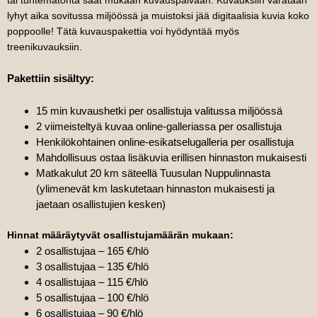
tai tuntematonta saat mukaan kuvauspäivään. Kuvauksiin varataan
lyhyt aika sovitussa miljöössä ja muistoksi jää digitaalisia kuvia koko
poppoolle! Tätä kuvauspakettia voi hyödyntää myös
treenikuvauksiin.
Pakettiin sisältyy:
15 min kuvaushetki per osallistuja valitussa miljöössä
2 viimeisteltyä kuvaa online-galleriassa per osallistuja
Henkilökohtainen online-esikatselugalleria per osallistuja
Mahdollisuus ostaa lisäkuvia erillisen hinnaston mukaisesti
Matkakulut 20 km säteellä Tuusulan Nuppulinnasta
(ylimenevät km laskutetaan hinnaston mukaisesti ja
jaetaan osallistujien kesken)
Hinnat määräytyvät osallistujamäärän mukaan:
2 osallistujaa – 165 €/hlö
3 osallistujaa – 135 €/hlö
4 osallistujaa – 115 €/hlö
5 osallistujaa – 100 €/hlö
6 osallistujaa – 90 €/hlö