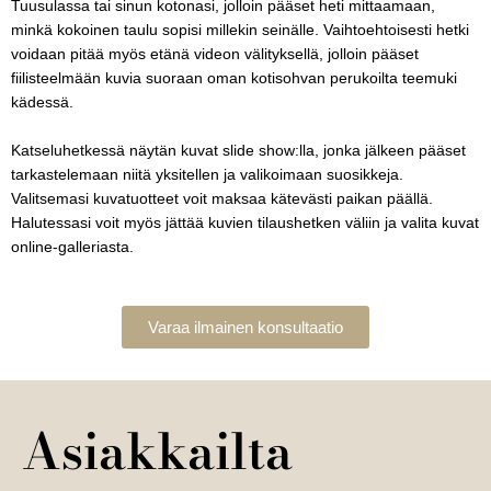
Tuusulassa tai sinun kotonasi, jolloin pääset heti mittaamaan,
minkä kokoinen taulu sopisi millekin seinälle. Vaihtoehtoisesti hetki
voidaan pitää myös etänä videon välityksellä, jolloin pääset
fiilisteelmään kuvia suoraan oman kotisohvan perukoilta teemuki
kädessä.
Katseluhetkessä näytän kuvat slide show:lla, jonka jälkeen pääset
tarkastelemaan niitä yksitellen ja valikoimaan suosikkeja.
Valitsemasi kuvatuotteet voit maksaa kätevästi paikan päällä.
Halutessasi voit myös jättää kuvien tilaushetken väliin ja valita kuvat
online-galleriasta.
Varaa ilmainen konsultaatio
Asiakkailta