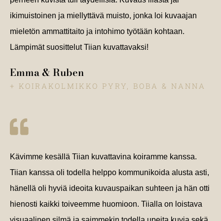
ikimuistoinen ja miellyttävä muisto, jonka loi kuvaajan
mieletön ammattitaito ja intohimo työtään kohtaan.
Lämpimät suosittelut Tiian kuvattavaksi!
Emma & Ruben
+ KOIRAKOLMIKKO PYRY, BOBA & NANNA
Kävimme kesällä Tiian kuvattavina koiramme kanssa.
Tiian kanssa oli todella helppo kommunikoida alusta asti,
hänellä oli hyviä ideoita kuvauspaikan suhteen ja hän otti
hienosti kaikki toiveemme huomioon. Tiialla on loistava
visuaalinen silmä ja saimmekin todella upeita kuvia sekä