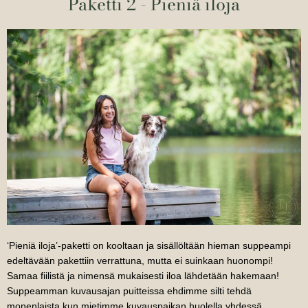
Paketti 2 - Pieniä iloja
‘Pieniä iloja’-paketti on kooltaan ja sisällöltään hieman suppeampi
edeltävään pakettiin verrattuna, mutta ei suinkaan huonompi!
Samaa fiilistä ja nimensä mukaisesti iloa lähdetään hakemaan!
Suppeamman kuvausajan puitteissa ehdimme silti tehdä
monenlaista kun mietimme kuvauspaikan huolella yhdessä.