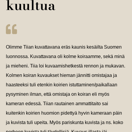
kuultua
Olimme Tiian kuvattavana eräs kaunis kesäilta Suomen
luonnossa. Kuvattavana oli kolme koiraamme, sekä minä
ja mieheni. Tiia loi kuvaamishetkestä rennon ja mukavan.
Kolmen koiran kuvaukset hieman jännitti omistajaa ja
haasteeksi tuli etenkin koirien istuttaminen/paikallaan
pysyminen ilman, että omistaja on koiran eli myös
kameran edessä. Tiian rautainen ammattitaito sai
kuitenkin koirien huomion pidettyä hyvin kameraan päin
ja kuvista tuli upeita. Myös pariskunta kuvista ja ns. koko
perheen kuvista tuli täydellisiä. Kuvaus illasta jäi