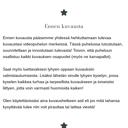
Ennen kuvausta
Ennen kuvausta pääsemme yhdessä hehkuttamaan tulevaa
kuvaustasi videopuhelun merkeissä. Tässä puhelussa tutustutaan,
suunnitellaan ja innostutaan tulevasta! Toivon, että puheluun
osallistuu kaikki kuvauksen osapuolet (myös ne karvapallot).
Saat myös luettavaksesi lyhyen oppaan kuvauksiin
valmistautumisesta. Lisäksi lähetän sinulle lyhyen kyselyn, jossa
kyselen kaikkea turhaa ja tarpeellista kuvaukseen ja toiveisiisi
liittyen, jotta voin varmasti huomioida kaiken!
Olen käytettävissäsi aina kuvaushetkeen asti eli jos mitä tahansa
kysyttävää tulee niin voit pirauttaa tai laittaa viestiä!