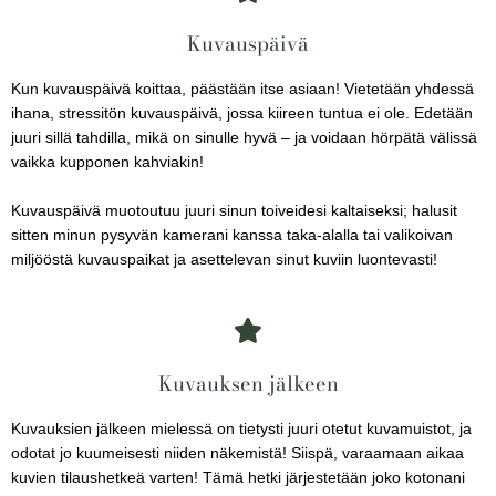
Kuvauspäivä
Kun kuvauspäivä koittaa, päästään itse asiaan! Vietetään yhdessä
ihana, stressitön kuvauspäivä, jossa kiireen tuntua ei ole. Edetään
juuri sillä tahdilla, mikä on sinulle hyvä – ja voidaan hörpätä välissä
vaikka kupponen kahviakin!
Kuvauspäivä muotoutuu juuri sinun toiveidesi kaltaiseksi; halusit
sitten minun pysyvän kamerani kanssa taka-alalla tai valikoivan
miljööstä kuvauspaikat ja asettelevan sinut kuviin luontevasti!
Kuvauksen jälkeen
Kuvauksien jälkeen mielessä on tietysti juuri otetut kuvamuistot, ja
odotat jo kuumeisesti niiden näkemistä! Siispä, varaamaan aikaa
kuvien tilaushetkeä varten! Tämä hetki järjestetään joko kotonani