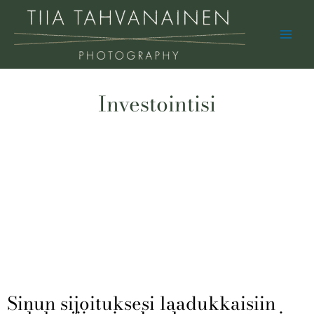
Skip
Main
to
Men
content
Investointisi
Sinun sijoituksesi laadukkaisiin