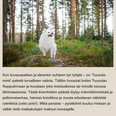
Kun kuvauspaikan ja ideankin suhteen lyö tyhjää – on ‘Tuusula-
minit’-paketti turvallinen valinta. Tällöin hurautat kotiini Tuusulan
Nuppulinnaan ja kuvataan joko kotistudiossa tai minulle tutussa
lähimaastossa. Tästä kivenheiton päästä löytyy männikkömetsää ja
peltomaisemaa, hieman koivikkoa ja muuta edustavan näköistä
ryteikköä (usko pois!). Mikä parasta – pysäköinti kuuluu hintaan ja
vältät vielä matkakulujen maksun kuvaajalle.