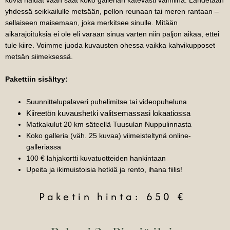
kuvia haluat vaan saat koko gallerian kätevästi valmiina. Lähdetään
yhdessä seikkailulle metsään, pellon reunaan tai meren rantaan –
sellaiseen maisemaan, joka merkitsee sinulle. Mitään
aikarajoituksia ei ole eli varaan sinua varten niin paljon aikaa, ettei
tule kiire. Voimme juoda kuvausten ohessa vaikka kahvikupposet
metsän siimeksessä.
Pakettiin sisältyy:
Suunnittelupalaveri puhelimitse tai videopuheluna
Kiireetön kuvaushetki valitsemassasi lokaatiossa
Matkakulut 20 km säteellä Tuusulan Nuppulinnasta
Koko galleria (väh. 25 kuvaa) viimeisteltynä online-
galleriassa
100 € lahjakortti kuvatuotteiden hankintaan
Upeita ja ikimuistoisia hetkiä ja rento, ihana fiilis!
Paketin hinta: 650 €