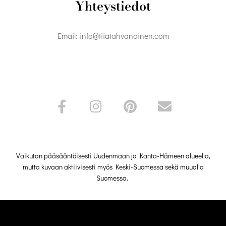
Yhteystiedot
Email: info@tiiatahvanainen.com
F
I
P
E
a
n
i
n
c
s
n
v
e
t
t
e
b
a
e
l
o
g
r
o
o
r
e
p
Vaikutan pääsääntöisesti Uudenmaan ja Kanta-Hämeen alueella,
k
a
s
e
mutta kuvaan aktiivisesti myös Keski-Suomessa sekä muualla
Suomessa.
-
m
t
f