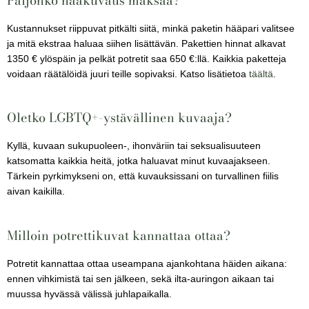
Kustannukset riippuvat pitkälti siitä, minkä paketin hääpari valitsee
ja mitä ekstraa haluaa siihen lisättävän. Pakettien hinnat alkavat
1350 € ylöspäin ja pelkät potretit saa 650 €:llä. Kaikkia paketteja
voidaan räätälöidä juuri teille sopivaksi. Katso lisätietoa
täältä
.
Oletko LGBTQ+-ystävällinen kuvaaja?
Kyllä, kuvaan sukupuoleen-, ihonväriin tai seksualisuuteen
katsomatta kaikkia heitä, jotka haluavat minut kuvaajakseen.
Tärkein pyrkimykseni on, että kuvauksissani on turvallinen fiilis
aivan kaikilla.
Milloin potrettikuvat kannattaa ottaa?
Potretit kannattaa ottaa useampana ajankohtana häiden aikana:
ennen vihkimistä tai sen jälkeen, sekä ilta-auringon aikaan tai
muussa hyvässä välissä juhlapaikalla.