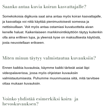
Saanko antaa kuvia koiran kasvattajalle?
Somekokoisia digikuvia saat aina antaa myös koiran kasvattajalle,
ja kasvattaja voi niitä käyttää pienimuotoisesti somessa ja
nettisivuillaan. Voit myös antaa ostamiasi kuvatuotteita aivan
kenelle haluat. Kaikenlaiseen markkinointikäyttöön täytyy kuitenkin
olla aina erillinen lupa, ja yleensä kyse on maksullisesta käytöstä,
josta neuvotellaan erikseen.
Miten minun täytyy valmistautua kuvauksiin?
Ennen kaikkia kuvauksia, käymme kaikki tärkeät asiat läpi
videopalaverissa, jossa myös ohjeistan kuvauksiin
valmistautumisesta. Puhumme muunmuassa siitä, mitä tarvitsee
ottaa mukaan kuvauksiin.
Voinko yhdistää esimerkiksi koira- ja
hevoskuvauksen?