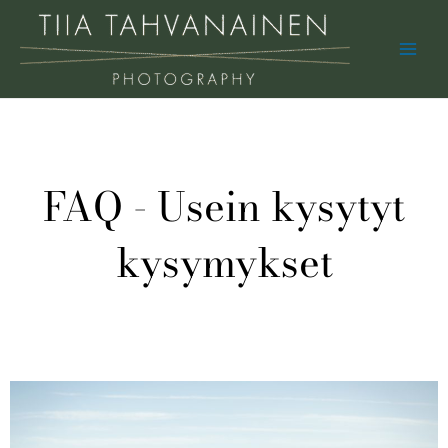
Skip
Main
to
Men
content
FAQ - Usein kysytyt
kysymykset