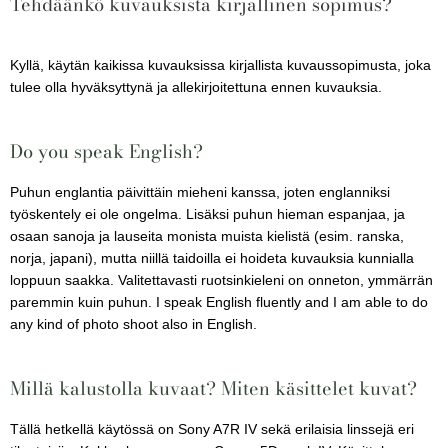
Tehdäänkö kuvauksista kirjallinen sopimus?
Kyllä, käytän kaikissa kuvauksissa kirjallista kuvaussopimusta, joka
tulee olla hyväksyttynä ja allekirjoitettuna ennen kuvauksia.
Do you speak English?
Puhun englantia päivittäin mieheni kanssa, joten englanniksi
työskentely ei ole ongelma. Lisäksi puhun hieman espanjaa, ja
osaan sanoja ja lauseita monista muista kielistä (esim. ranska,
norja, japani), mutta niillä taidoilla ei hoideta kuvauksia kunnialla
loppuun saakka. Valitettavasti ruotsinkieleni on onneton, ymmärrän
paremmin kuin puhun. I speak English fluently and I am able to do
any kind of photo shoot also in English.
Millä kalustolla kuvaat? Miten käsittelet kuvat?
Tällä hetkellä käytössä on Sony A7R IV sekä erilaisia linssejä eri