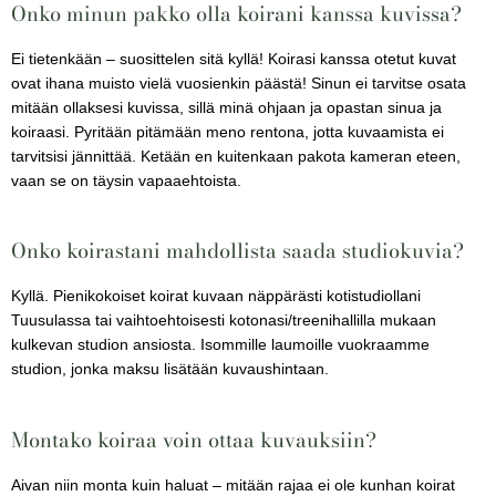
Onko minun pakko olla koirani kanssa kuvissa?
Ei tietenkään – suosittelen sitä kyllä! Koirasi kanssa otetut kuvat
ovat ihana muisto vielä vuosienkin päästä! Sinun ei tarvitse osata
mitään ollaksesi kuvissa, sillä minä ohjaan ja opastan sinua ja
koiraasi. Pyritään pitämään meno rentona, jotta kuvaamista ei
tarvitsisi jännittää. Ketään en kuitenkaan pakota kameran eteen,
vaan se on täysin vapaaehtoista.
Onko koirastani mahdollista saada studiokuvia?
Kyllä. Pienikokoiset koirat kuvaan näppärästi kotistudiollani
Tuusulassa tai vaihtoehtoisesti kotonasi/treenihallilla mukaan
kulkevan studion ansiosta. Isommille laumoille vuokraamme
studion, jonka maksu lisätään kuvaushintaan.
Montako koiraa voin ottaa kuvauksiin?
Aivan niin monta kuin haluat – mitään rajaa ei ole kunhan koirat