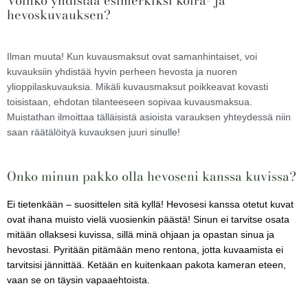
hevoskuvauksen?
Ilman muuta! Kun kuvausmaksut ovat samanhintaiset, voi
kuvauksiin yhdistää hyvin perheen hevosta ja nuoren
ylioppilaskuvauksia. Mikäli kuvausmaksut poikkeavat kovasti
toisistaan, ehdotan tilanteeseen sopivaa kuvausmaksua.
Muistathan ilmoittaa tälläisistä asioista varauksen yhteydessä niin
saan räätälöityä kuvauksen juuri sinulle!
Onko minun pakko olla hevoseni kanssa kuvissa?
Ei tietenkään – suosittelen sitä kyllä! Hevosesi kanssa otetut kuvat
ovat ihana muisto vielä vuosienkin päästä! Sinun ei tarvitse osata
mitään ollaksesi kuvissa, sillä minä ohjaan ja opastan sinua ja
hevostasi. Pyritään pitämään meno rentona, jotta kuvaamista ei
tarvitsisi jännittää. Ketään en kuitenkaan pakota kameran eteen,
vaan se on täysin vapaaehtoista.