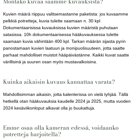
Montako kuvaa saamme kuvauksista?
Kuvien määrä riippuu valitsemastanne paketista: jos kuvaamme
pelkkiä potretteja, kuvia tulette saamaan n. 30 kpl.
Dokumentaarisissa kuvauksissa kuvien määristä puhutaan
satasissa. 10h dokumentaarisessa hääkuvauksessa tulette
saamaan kuvia vähintään 400 kpl. Tarkan määrän sijasta pyrin
panostamaan kuvien laatuun ja monipuolisuuteen, jotta saatte
parhaat mahdolliset muistot hääpäivästänne. Kaikki kuvat saatte
värillisinä ja suuren osan myös mustavalkoisina.
Kuinka aikaisin kuvaus kannattaa varata?
Mahdollisimman aikaisin, jotta kalenterissa on vielä tyhjää. Tällä
hetkellä otan hääkuvauksia kaudelle 2024 ja 2025, mutta vuoden
2024 kesäviikonloput alkavat olla jo buukattuja.
Emme osaa olla kameran edessä, voidaanko
potretteja harjoitella?