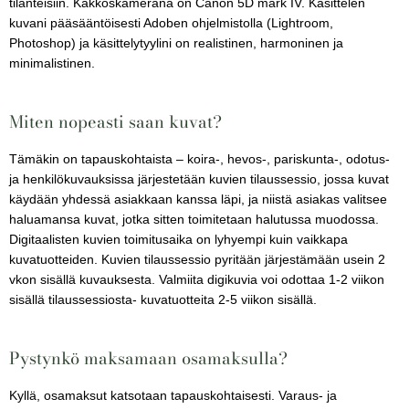
tilanteisiin. Kakkoskamerana on Canon 5D mark IV. Käsittelen
kuvani pääsääntöisesti Adoben ohjelmistolla (Lightroom,
Photoshop) ja käsittelytyylini on realistinen, harmoninen ja
minimalistinen.
Miten nopeasti saan kuvat?
Tämäkin on tapauskohtaista – koira-, hevos-, pariskunta-, odotus-
ja henkilökuvauksissa järjestetään kuvien tilaussessio, jossa kuvat
käydään yhdessä asiakkaan kanssa läpi, ja niistä asiakas valitsee
haluamansa kuvat, jotka sitten toimitetaan halutussa muodossa.
Digitaalisten kuvien toimitusaika on lyhyempi kuin vaikkapa
kuvatuotteiden. Kuvien tilaussessio pyritään järjestämään usein 2
vkon sisällä kuvauksesta. Valmiita digikuvia voi odottaa 1-2 viikon
sisällä tilaussessiosta- kuvatuotteita 2-5 viikon sisällä.
Pystynkö maksamaan osamaksulla?
Kyllä, osamaksut katsotaan tapauskohtaisesti. Varaus- ja