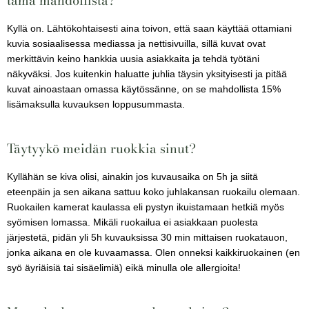
Kyllä on. Lähtökohtaisesti aina toivon, että saan käyttää ottamiani
kuvia sosiaalisessa mediassa ja nettisivuilla, sillä kuvat ovat
merkittävin keino hankkia uusia asiakkaita ja tehdä työtäni
näkyväksi. Jos kuitenkin haluatte juhlia täysin yksityisesti ja pitää
kuvat ainoastaan omassa käytössänne, on se mahdollista 15%
lisämaksulla kuvauksen loppusummasta.
Täytyykö meidän ruokkia sinut?
Kyllähän se kiva olisi, ainakin jos kuvausaika on 5h ja siitä
eteenpäin ja sen aikana sattuu koko juhlakansan ruokailu olemaan.
Ruokailen kamerat kaulassa eli pystyn ikuistamaan hetkiä myös
syömisen lomassa. Mikäli ruokailua ei asiakkaan puolesta
järjestetä, pidän yli 5h kuvauksissa 30 min mittaisen ruokatauon,
jonka aikana en ole kuvaamassa. Olen onneksi kaikkiruokainen (en
syö äyriäisiä tai sisäelimiä) eikä minulla ole allergioita!