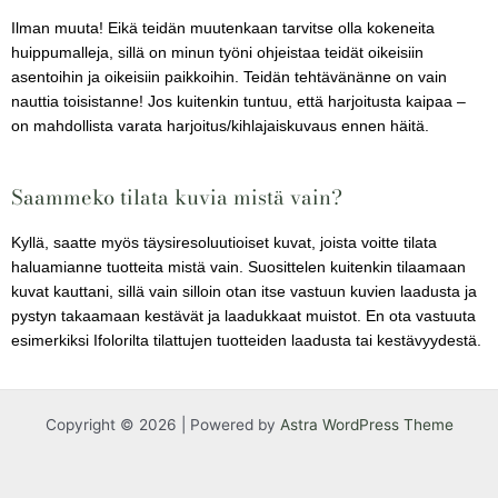
Ilman muuta! Eikä teidän muutenkaan tarvitse olla kokeneita
huippumalleja, sillä on minun työni ohjeistaa teidät oikeisiin
asentoihin ja oikeisiin paikkoihin. Teidän tehtävänänne on vain
nauttia toisistanne! Jos kuitenkin tuntuu, että harjoitusta kaipaa –
on mahdollista varata harjoitus/kihlajaiskuvaus ennen häitä.
Saammeko tilata kuvia mistä vain?
Kyllä, saatte myös täysiresoluutioiset kuvat, joista voitte tilata
haluamianne tuotteita mistä vain. Suosittelen kuitenkin tilaamaan
kuvat kauttani, sillä vain silloin otan itse vastuun kuvien laadusta ja
pystyn takaamaan kestävät ja laadukkaat muistot. En ota vastuuta
esimerkiksi Ifolorilta tilattujen tuotteiden laadusta tai kestävyydestä.
Copyright © 2026 | Powered by
Astra WordPress Theme