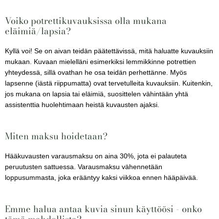
Voiko potrettikuvauksissa olla mukana
eläimiä/lapsia?
Kyllä voi! Se on aivan teidän päätettävissä, mitä haluatte kuvauksiin
mukaan. Kuvaan mielelläni esimerkiksi lemmikkinne potrettien
yhteydessä, sillä ovathan he osa teidän perhettänne. Myös
lapsenne (iästä riippumatta) ovat tervetulleita kuvauksiin. Kuitenkin,
jos mukana on lapsia tai eläimiä, suosittelen vähintään yhtä
assistenttia huolehtimaan heistä kuvausten ajaksi.
Miten maksu hoidetaan?
Hääkuvausten varausmaksu on aina 30%, jota ei palauteta
peruutusten sattuessa. Varausmaksu vähennetään
loppusummasta, joka erääntyy kaksi viikkoa ennen hääpäivää.
Emme halua antaa kuvia sinun käyttöösi - onko
tämä mahdollista?