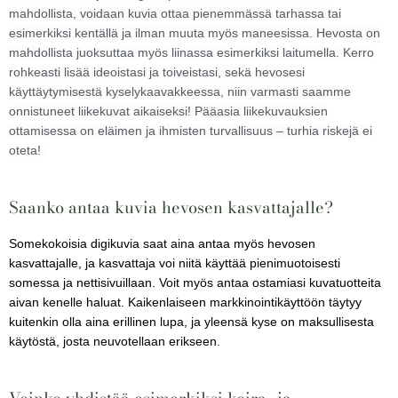
mahdollista, voidaan kuvia ottaa pienemmässä tarhassa tai
esimerkiksi kentällä ja ilman muuta myös maneesissa. Hevosta on
mahdollista juoksuttaa myös liinassa esimerkiksi laitumella. Kerro
rohkeasti lisää ideoistasi ja toiveistasi, sekä hevosesi
käyttäytymisestä kyselykaavakkeessa, niin varmasti saamme
onnistuneet liikekuvat aikaiseksi! Pääasia liikekuvauksien
ottamisessa on eläimen ja ihmisten turvallisuus – turhia riskejä ei
oteta!
Saanko antaa kuvia hevosen kasvattajalle?
Somekokoisia digikuvia saat aina antaa myös hevosen
kasvattajalle, ja kasvattaja voi niitä käyttää pienimuotoisesti
somessa ja nettisivuillaan. Voit myös antaa ostamiasi kuvatuotteita
aivan kenelle haluat. Kaikenlaiseen markkinointikäyttöön täytyy
kuitenkin olla aina erillinen lupa, ja yleensä kyse on maksullisesta
käytöstä, josta neuvotellaan erikseen.
Voinko yhdistää esimerkiksi koira- ja