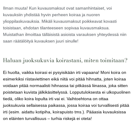
Ilman muuta! Kun kuvausmaksut ovat samanhintaiset, voi
kuvauksiin yhdistää hyvin perheen koiraa ja nuoren
ylioppilaskuvauksia. Mikäli kuvausmaksut poikkeavat kovasti
toisistaan, ehdotan tilanteeseen sopivaa kuvausmaksua.
Muistathan ilmoittaa tälläisistä asioista varauksen yhteydessä niin
saan räätälöityä kuvauksen juuri sinulle!
Haluan juoksukuvia koirastani, miten toimitaan?
Ei huolta, vaikka koirasi ei pysyisikään irti vapaana! Moni koira on
esimerkiksi riistaviettinen eikä niitä voi pitää hihnatta, joten koiraa
voidaan pitää normaalisti hihnassa tai pitkässä liinassa, joka sitten
poistetaan kuvista jälkikäsittelyssä. Lopputuloksesta ei ulkopuolinen
tiedä, oliko koira lopulta irti vai ei. Vaihtoehtona on ottaa
juoksukuvia sellaisessa paikassa, jossa koiraa voi turvallisesti pitää
irti (esim. aidattu kotipiha, koirapuisto tms.). Pääasia kuvauksissa
on eläinten turvallisuus – turhia riskejä ei oteta!