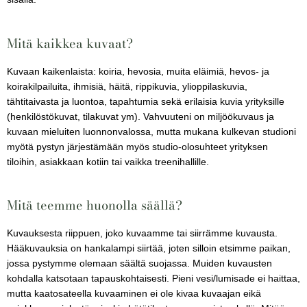
Mitä kaikkea kuvaat?
Kuvaan kaikenlaista: koiria, hevosia, muita eläimiä, hevos- ja
koirakilpailuita, ihmisiä, häitä, rippikuvia, ylioppilaskuvia,
tähtitaivasta ja luontoa, tapahtumia sekä erilaisia kuvia yrityksille
(henkilöstökuvat, tilakuvat ym). Vahvuuteni on miljöökuvaus ja
kuvaan mieluiten luonnonvalossa, mutta mukana kulkevan studioni
myötä pystyn järjestämään myös studio-olosuhteet yrityksen
tiloihin, asiakkaan kotiin tai vaikka treenihallille.
Mitä teemme huonolla säällä?
Kuvauksesta riippuen, joko kuvaamme tai siirrämme kuvausta.
Hääkuvauksia on hankalampi siirtää, joten silloin etsimme paikan,
jossa pystymme olemaan säältä suojassa. Muiden kuvausten
kohdalla katsotaan tapauskohtaisesti. Pieni vesi/lumisade ei haittaa,
mutta kaatosateella kuvaaminen ei ole kivaa kuvaajan eikä