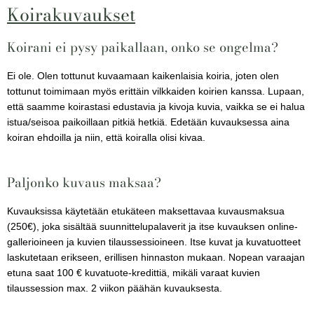
Koirakuvaukset
Koirani ei pysy paikallaan, onko se ongelma?
Ei ole. Olen tottunut kuvaamaan kaikenlaisia koiria, joten olen
tottunut toimimaan myös erittäin vilkkaiden koirien kanssa. Lupaan,
että saamme koirastasi edustavia ja kivoja kuvia, vaikka se ei halua
istua/seisoa paikoillaan pitkiä hetkiä. Edetään kuvauksessa aina
koiran ehdoilla ja niin, että koiralla olisi kivaa.
Paljonko kuvaus maksaa?
Kuvauksissa käytetään etukäteen maksettavaa kuvausmaksua
(250€), joka sisältää suunnittelupalaverit ja itse kuvauksen online-
gallerioineen ja kuvien tilaussessioineen. Itse kuvat ja kuvatuotteet
laskutetaan erikseen, erillisen hinnaston mukaan. Nopean varaajan
etuna saat 100 € kuvatuote-kredittiä, mikäli varaat kuvien
tilaussession max. 2 viikon päähän kuvauksesta.