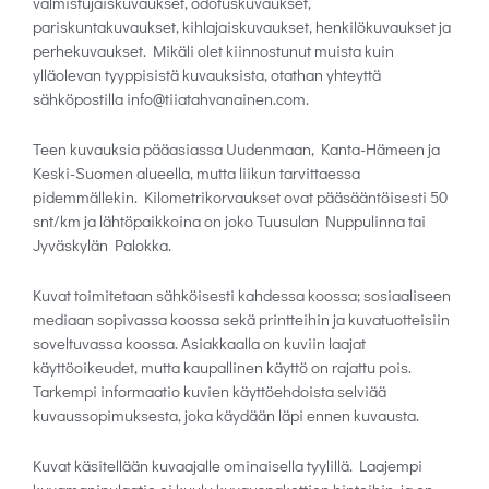
valmistujaiskuvaukset, odotuskuvaukset,
pariskuntakuvaukset, kihlajaiskuvaukset, henkilökuvaukset ja
perhekuvaukset. Mikäli olet kiinnostunut muista kuin
ylläolevan tyyppisistä kuvauksista, otathan yhteyttä
sähköpostilla info@tiiatahvanainen.com.
Teen kuvauksia pääasiassa Uudenmaan, Kanta-Hämeen ja
Keski-Suomen alueella, mutta liikun tarvittaessa
pidemmällekin. Kilometrikorvaukset ovat pääsääntöisesti 50
snt/km ja lähtöpaikkoina on joko Tuusulan Nuppulinna tai
Jyväskylän Palokka.
Kuvat toimitetaan sähköisesti kahdessa koossa; sosiaaliseen
mediaan sopivassa koossa sekä printteihin ja kuvatuotteisiin
soveltuvassa koossa. Asiakkaalla on kuviin laajat
käyttöoikeudet, mutta kaupallinen käyttö on rajattu pois.
Tarkempi informaatio kuvien käyttöehdoista selviää
kuvaussopimuksesta, joka käydään läpi ennen kuvausta.
Kuvat käsitellään kuvaajalle ominaisella tyylillä. Laajempi