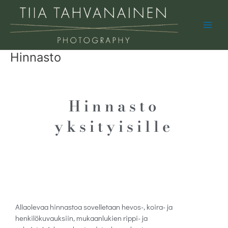
Skip
Main
to
Men
content
Hinnasto
Hinnasto
yksityisille
Allaolevaa hinnastoa sovelletaan hevos-, koira- ja
henkilökuvauksiin, mukaanlukien rippi- ja