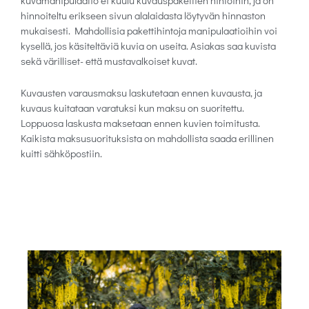
kuvamanipulaatio ei kuulu kuvauspakettien hintoihin, ja on
hinnoiteltu erikseen sivun alalaidasta löytyvän hinnaston
mukaisesti. Mahdollisia pakettihintoja manipulaatioihin voi
kysellä, jos käsiteltäviä kuvia on useita. Asiakas saa kuvista
sekä värilliset- että mustavalkoiset kuvat.
Kuvausten varausmaksu laskutetaan ennen kuvausta, ja
kuvaus kuitataan varatuksi kun maksu on suoritettu.
Loppuosa laskusta maksetaan ennen kuvien toimitusta.
Kaikista maksusuorituksista on mahdollista saada erillinen
kuitti sähköpostiin.