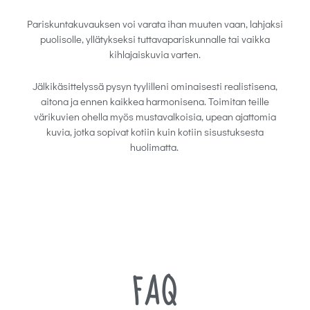
Pariskuntakuvauksen voi varata ihan muuten vaan, lahjaksi
puolisolle, yllätykseksi tuttavapariskunnalle tai vaikka
kihlajaiskuvia varten.
Jälkikäsittelyssä pysyn tyylilleni ominaisesti realistisena,
aitona ja ennen kaikkea harmonisena. Toimitan teille
värikuvien ohella myös mustavalkoisia, upean ajattomia
kuvia, jotka sopivat kotiin kuin kotiin sisustuksesta
huolimatta.
FAQ