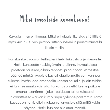
Miksi investoida kuvaukseen?
Rakastuminen on ihanaa. Miksi et haluaisi ikuistaa sitä fiilistä
myös kuviin? Kuviin, joita voi sitten vuosienkin päästä muistella
iloisin mielin.
Pariskuntakuvaus on teille pieni hetki luksusta arjen keskelle.
Hetki, kun saatte keskittyä vain toisiinne. Kuvauksissa
pidetään hauskaa, ollaan rennosti ja nautitaan. Voitte itse
päättää minkä tyyppisiä kuvia haluatte, mutta voin vannoa
tulevani hyvän idea-arsenaalin kanssa paikalle, jolloin teidän
ei tarvitse muuta kuin olla. Tarkoitus on, että tulette paikalle
omana itsenänne – joko t-paidassa tai farkuissa tai
juhlavaatteissa – aivan kumpi sopii tyyliinne paremmin. Tämä
kuvaus on hetki, jolloin kukaan ei arvostele sitä, miltä kukin
näyttää. Hetki, kun saa olla oma itsensä.