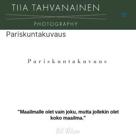
Skip
Main
to
Men
content
Pariskuntakuvaus
Pariskuntakuvaus
"Maailmalle olet vain joku, mutta jollekin olet
koko maailma."
Bill Wilson