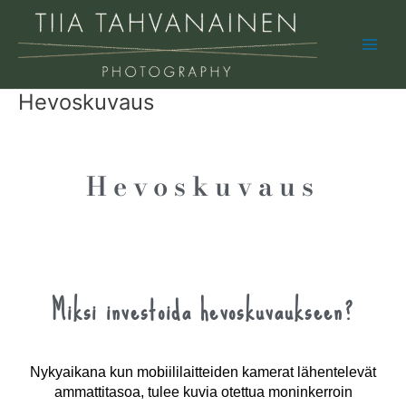
Skip
Main
to
Men
content
Hevoskuvaus
Hevoskuvaus
Miksi investoida hevoskuvaukseen?
Nykyaikana kun mobiililaitteiden kamerat lähentelevät
ammattitasoa, tulee kuvia otettua moninkerroin