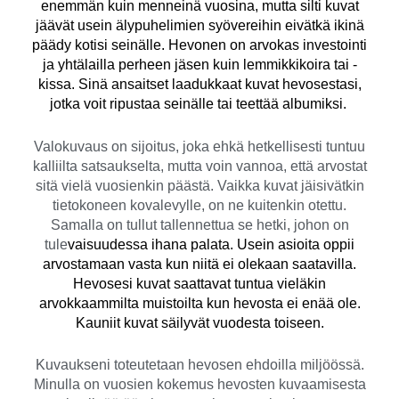
enemmän kuin menneinä vuosina, mutta silti kuvat
jäävät usein älypuhelimien syövereihin eivätkä ikinä
päädy kotisi seinälle. Hevonen on arvokas investointi
ja yhtälailla perheen jäsen kuin lemmikkikoira tai -
kissa. Sinä ansaitset laadukkaat kuvat hevosestasi,
jotka voit ripustaa seinälle tai teettää albumiksi.
Valokuvaus on sijoitus, joka ehkä hetkellisesti tuntuu
kalliilta satsaukselta, mutta voin vannoa, että arvostat
sitä vielä vuosienkin päästä. Vaikka kuvat jäisivätkin
tietokoneen kovalevylle, on ne kuitenkin otettu.
Samalla on tullut tallennettua se hetki, johon on
tule
vaisuudessa ihana palata. Usein asioita oppii
arvostamaan vasta kun niitä ei olekaan saatavilla.
Hevosesi kuvat saattavat tuntua vieläkin
arvokkaammilta muistoilta kun hevosta ei enää ole.
Kauniit kuvat säilyvät vuodesta toiseen.
Kuvaukseni toteutetaan hevosen ehdoilla miljöössä.
Minulla on vuosien kokemus hevosten kuvaamisesta